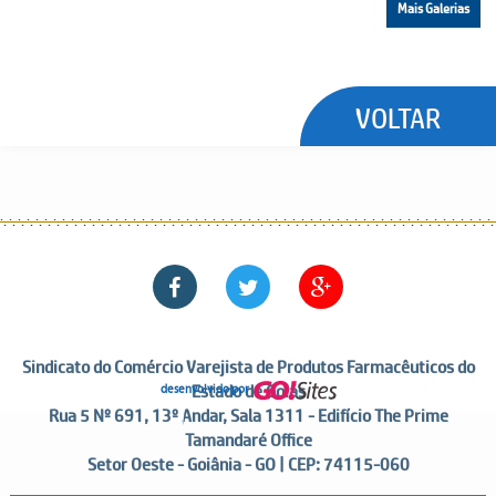
Mais Galerias
VOLTAR
Sindicato do Comércio Varejista de Produtos Farmacêuticos do
Estado de Goiás
desenvolvido por
Rua 5 Nº 691, 13º Andar, Sala 1311 - Edifício The Prime
Tamandaré Office
Setor Oeste - Goiânia - GO | CEP: 74115-060