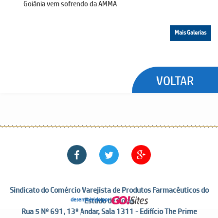
Goiânia vem sofrendo da AMMA
Mais Galerias
VOLTAR
Sindicato do Comércio Varejista de Produtos Farmacêuticos do
Estado de Goiás
desenvolvido por
Rua 5 Nº 691, 13º Andar, Sala 1311 - Edifício The Prime