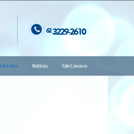
e
3229-2610
62
a de Fotos
Notícias
Fale Conosco