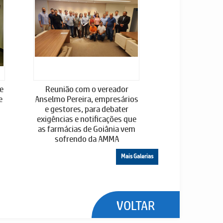
 e
Reunião com o vereador
e
Anselmo Pereira, empresários
e gestores, para debater
exigências e notificações que
m
as farmácias de Goiânia vem
sofrendo da AMMA
Mais Galerias
VOLTAR