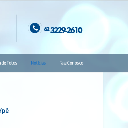
e
3229-2610
62
a de Fotos
Notícias
Fale Conosco
Ypê